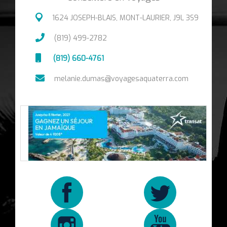
1624 JOSEPH-BLAIS, MONT-LAURIER, J9L 3S9
(819) 499-2782
(819) 660-4761
melanie.dumas@voyagesaquaterra.com