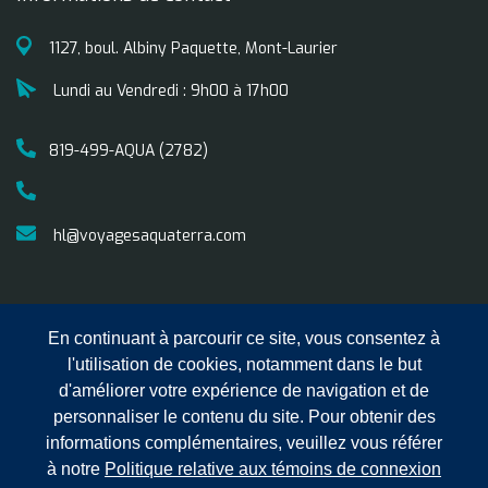
1127, boul. Albiny Paquette, Mont-Laurier
Lundi au Vendredi : 9h00 à 17h00
819-499-AQUA (2782)
hl@voyagesaquaterra.com
En continuant à parcourir ce site, vous consentez à
l'utilisation de cookies, notamment dans le but
d'améliorer votre expérience de navigation et de
personnaliser le contenu du site. Pour obtenir des
informations complémentaires, veuillez vous référer
Copyright © 2025 Voyages
Confidentialité
Conditions
à notre
Politique relative aux témoins de connexion
Aqua Terra Hautes Laurentides.
générales de ventes