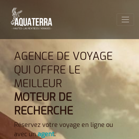
AGENCE DE VOYAGE
QUI OFFRE LE
MEILLEUR
MOTEUR DE
RECHERCHE
Réservez votre voyage en ligne ou
avec un
agent
.