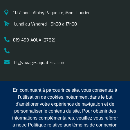
1127, boul. Albiny Paquette, Mont-Laurier
Lundi au Vendredi : 9h00 à 17h00
819-499-AQUA (2782)
hl@voyagesaquaterra.com
En continuant à parcourir ce site, vous consentez à
l'utilisation de cookies, notamment dans le but
d'améliorer votre expérience de navigation et de
personnaliser le contenu du site. Pour obtenir des
informations complémentaires, veuillez vous référer
Copyright © 2025 Voyages
Confidentialité
Conditions
à notre
Politique relative aux témoins de connexion
Aqua Terra Hautes Laurentides.
générales de ventes