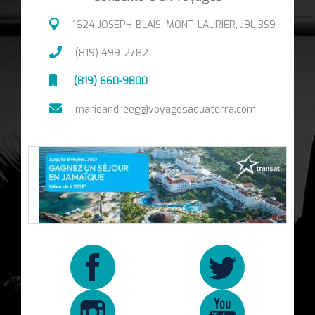
1624 JOSEPH-BLAIS, MONT-LAURIER, J9L 3S9
(819) 499-2782
(819) 660-9800
marieandreeg@voyagesaquaterra.com